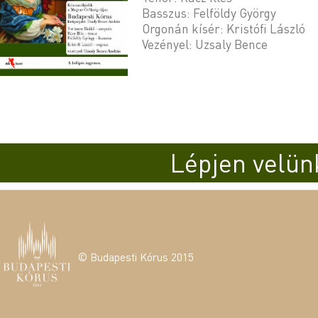
Basszus: Felföldy György
Orgonán kísér: Kristófi László
Vezényel: Uzsaly Bence
Lépjen velün
© Budapesti Kórus 2015