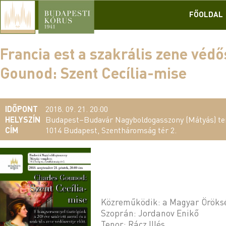
FŐOLDAL
Francia est a szakrális zene védő
Gounod: Szent Cecília-mise
IDŐPONT
2018. 09. 21. 20:00
HELYSZÍN
Budapest–Budavár Nagyboldogasszony (Mátyás) 
CÍM
1014 Budapest, Szentháromság tér 2.
Közreműködik: a Magyar Öröksé
Szoprán: Jordanov Enikő
Tenor: Rácz Illés