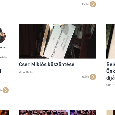
tovább
Cser Miklós köszöntése
Bel
i
Önk
2016. 05. 17.
díj
tovább
2016. 01
bb