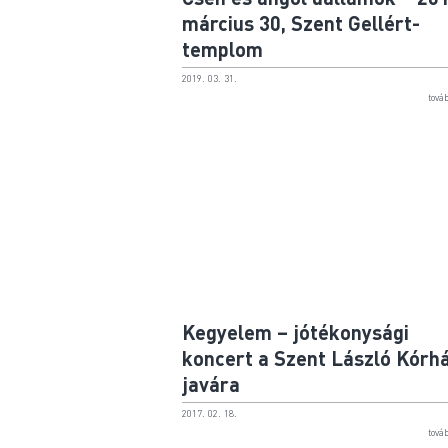
március 30, Szent Gellért-
templom
2019. 03. 31.
tová
Kegyelem – jótékonysági
koncert a Szent László Kórh
javára
2017. 02. 18.
tová