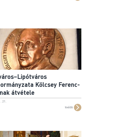
város–Lipótváros
ormányzata Kölcsey Ferenc-
ának átvétele
. 21.
tovább