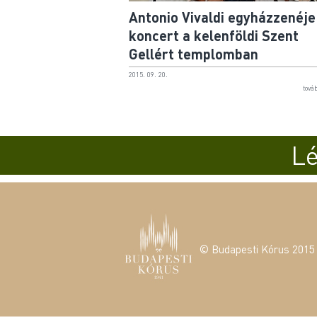
Antonio Vivaldi egyházzenéje
koncert a kelenföldi Szent
Gellért templomban
2015. 09. 20.
tová
Lé
© Budapesti Kórus 2015