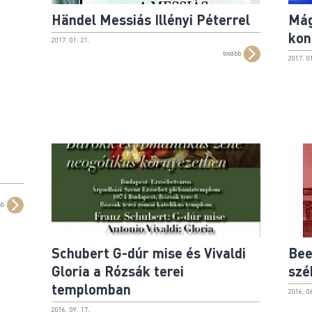
Händel Messiás Illényi Péterrel
Mág
kon
2017. 01. 21.
tovább
2017. 01
bb
Schubert G-dúr mise és Vivaldi
Bee
Gloria a Rózsák terei
szé
templomban
2016. 06
2016. 09. 17.