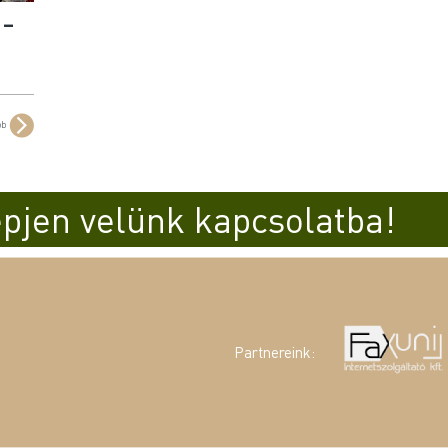
 –
bb
pjen velünk kapcsolatba!
Partnereink: