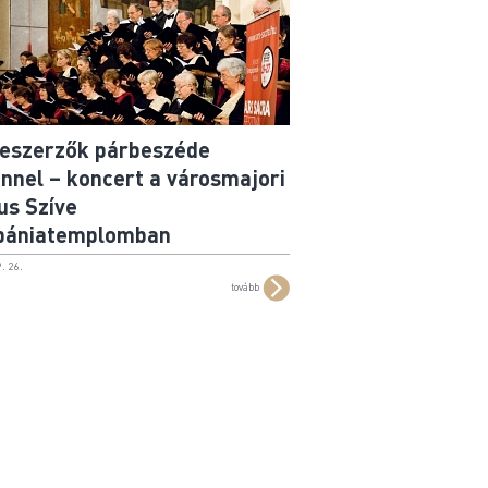
eszerzők párbeszéde
ennel – koncert a városmajori
us Szíve
bániatemplomban
. 26.
tovább