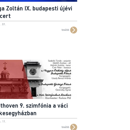
a Zoltán IX. budapesti újévi
cert
. 01.
tovább
thoven 9. szimfónia a váci
kesegyházban
. 11.
tovább