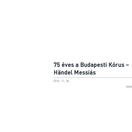
75 éves a Budapesti Kórus –
Händel Messiás
2016. 11. 30.
tová