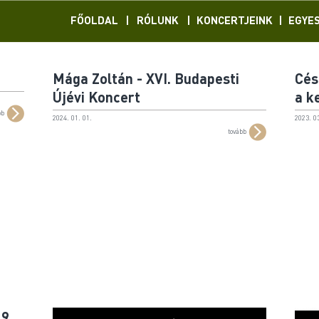
FŐOLDAL
|
RÓLUNK
|
KONCERTJEINK
|
EGYE
Mága Zoltán - XVI. Budapesti
Cés
Újévi Koncert
a k
bb
2024. 01. 01.
2023. 03
tovább
9.