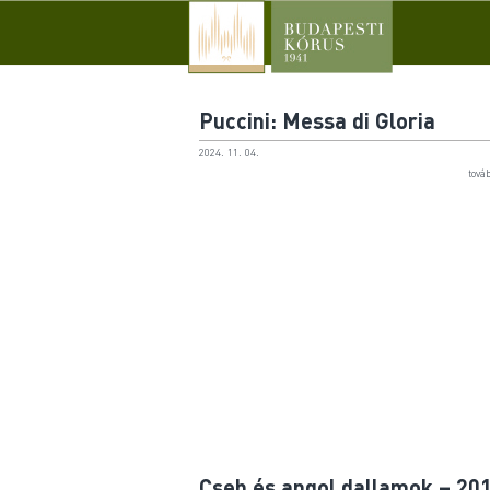
Puccini: Messa di Gloria
2024. 11. 04.
tová
Cseh és angol dallamok – 201