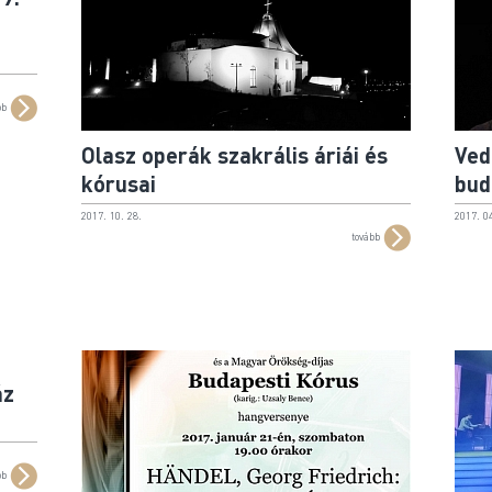
bb
Olasz operák szakrális áriái és
Ved
kórusai
bud
2017. 10. 28.
2017. 04
tovább
áz
bb