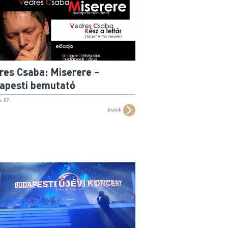
res Csaba: Miserere –
apesti bemutató
. 09.
tovább