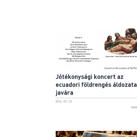
Jótékonysági koncert az
ecuadori földrengés áldozata
javára
2016. 05. 23.
tová