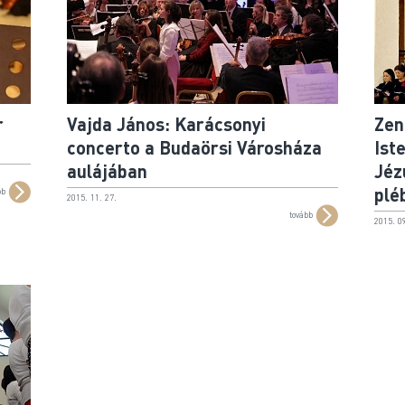
r
Vajda János: Karácsonyi
Zen
concerto a Budaörsi Városháza
Ist
aulájában
Jéz
plé
bb
2015. 11. 27.
tovább
2015. 09