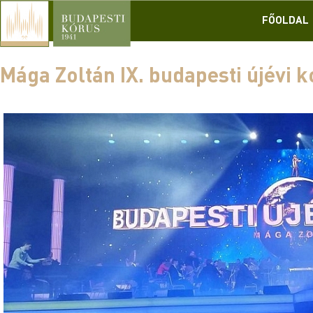
FŐOLDAL
Mága Zoltán IX. budapesti újévi k