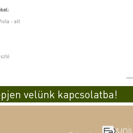
kel:
ola - alt
szló
viss
pjen velünk kapcsolatba!