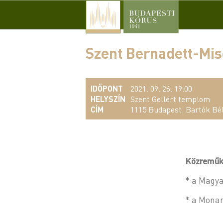
Szent Bernadett-Mis
IDŐPONT
2021. 09. 26. 19:00
HELYSZÍN
Szent Gellért templom
CÍM
1115 Budapest, Bartók Bél
Közreműk
* a Magya
* a Monar