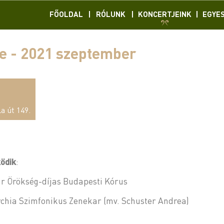
FŐOLDAL
|
RÓLUNK
|
KONCERTJEINK
|
EGYE
e - 2021 szeptember
a út 149.
ödik
:
r Örökség-díjas Budapesti Kórus
chia Szimfonikus Zenekar (mv. Schuster Andrea)