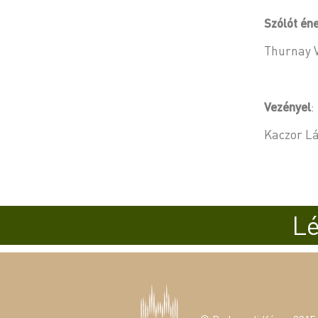
Szólót éne
Thurnay Vi
Vezényel
:
Kaczor Lá
Lé